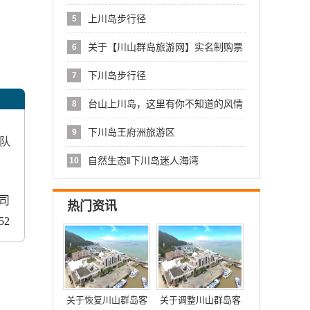
川
上川岛步行径
5
关于【川山群岛旅游网】实名制购票
6
服务
下川岛步行径
7
台山上川岛，这里有你不知道的风情
8
下川岛王府洲旅游区
9
队
自然生态‖下川岛迷人海湾
10
司
热门资讯
52
关于恢复川山群岛客
关于调整川山群岛客