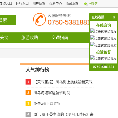
加盟入口
同行入口
用户反馈
帮助中心
收藏本站
+微信
客服服务热线：
X
在线客服
0750-5381881
在线咨询
美食
旅游攻略
交通指南
投诉监督
0750-5381881
人气排行榜
【天气预报】川岛海上航线最新天气
1
预报
川岛海域客运航班时间
2
免费wifi上网连接
3
周迅 彭于晏主演的《明月几时有》来
4